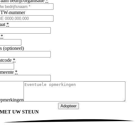
aam bedrijf/organisatie
*
TW-nummer
raat
*
r
*
s (optioneel)
stcode
*
meente
*
pmerkingen
Adopteer
MET UW
STEUN